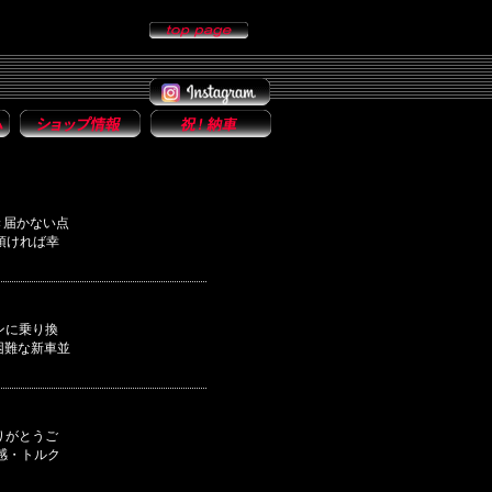
き届かない点
頂ければ幸
ンに乗り換
困難な新車並
りがとうご
感・トルク