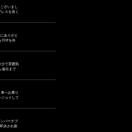
うございまし
プレスを長く
誠にありがと
TOPを外
希少で雰囲気
ら遠出まで
メ車へお乗り
ンジョイして
コンバーチブ
即決され新