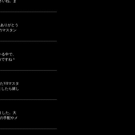
さいね。ま
にありがとう
のマスタン
いる中で、
命ですね＾
たV8マスタ
ましたら嬉し
ました。大
の手配やメ