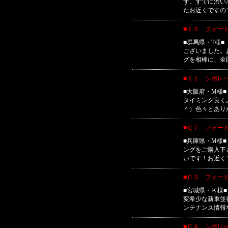
す。すでに渋い
たお近くですの
■１３ フォー
■群馬県・T様
ございました。
グを相棒に、全
■１１ シボレー
■大阪府・M様
タイミング良く
＾）色々とあり
■０７ フォー
■兵庫県・M様
ングをご購入下
いです！お近く
■０３ フォー
■宮城県・Ｋ様
変希少な新車並
ンテナンス情報
■０４ シボレ