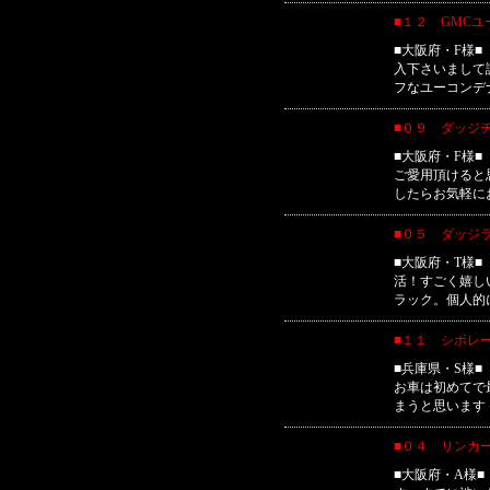
■１２ GMC
■大阪府・F様
入下さいまして
フなユーコンデ
■０９ ダッジ
■大阪府・F様
ご愛用頂けると
したらお気軽に
■０５ ダッジ
■大阪府・T様
活！すごく嬉し
ラック。個人的
■１１ シボレ
■兵庫県・S様
お車は初めてで
まうと思います
■０４ リンカ
■大阪府・A様