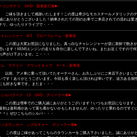
ユーコンデナリ AWD 新車並行車■
■ ご縁を頂きまして感謝いたします！この度は希少なモカスチールメタリックの
誠にありがとうございました！納車されたての別のお車でご来店されての流れは驚
ナリ、ゆったりドライブで・・・
チャレンジャー R/T ブルーフレーム 新車並
■ この度は大変お世話になりました。真っ白なチャレンジャーが逆に新鮮で飽き
思います！HEMIエンジンの走りを存分に楽しんで下さいね。またお近くですので
お声がけ下さいませ。こ・・・
ラム ララミー クワッドキャブ ４×４ 新車並
■ 以前、アメ車に乗って頂いてたオーナーさん、お久しぶりにご来店下さいまし
いです！ありがとうございます。今回も長く楽しん頂ければ幸いです。迫力ある個
にも好きな車です。またま・・・
ーシルバラード LS AWD ディーラー車■
■ この度は増車でのご購入誠にありがとうございます！いつもお世話になります
最初は違和感があって落ち着かないかもしれませんが、ゆったりと乗れるのですぐ
＾＾）ぜひこちらのシルバ・・・
ーンタウンカー シグネチャー ディーラー車■
■ この度はご縁があってこちらのタウンカーをご購入下さいました。誠にありが