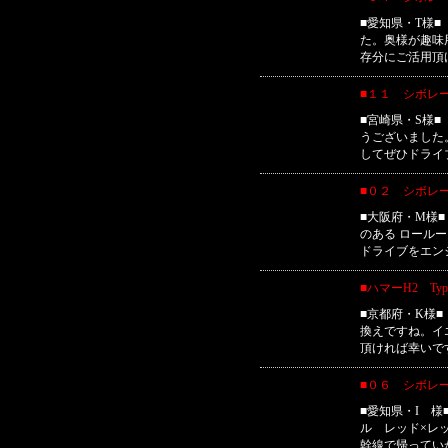
■愛知県・T様
た。奥様が趣味
存分にご活用頂
■１１ シボレ
■宮崎県・S様
うございました
してぜひドライ
■０２ シボレ
■大阪府・M様
のある ロール
ドライブをエン
■ハマーH2 Ty
■京都府・K様
換えですね。イ
頂ければ幸いで
■０６ シボレ
■愛知県・I 
ル レッド×レ
幹線で帰ってい