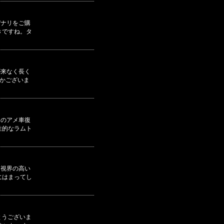
デナリをご購
きですね。タ
が来なく長く
何かございま
てのアメ車復
性的なラムト
。視界の高い
にはまってし
とうございま