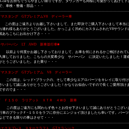
A-carをお持ちでうらやましい限りですが、タウンカーも同様に可愛がってあげて下
で、車検・整備・部品・・・
ドマスタング GTプレミアムV8 ディーラー車
■ この度はご遠方よりお越し下さいまして、また即決でご購入下さいまして本当
お連れ様もありがとうございました。かっこよく渋めにカスタムされたV8サウンド
国あちこちにお出かけ下さ・・・
サバーバン LT AWD 新車並行車■
■ 以前より何度かお越し下さっておりまして、お車を何にされるかご検討されて
入庫しておりました、こちらの大変希少な サバーバン に決定いたしました！運
がとうございました。また乗り・・・
ドマスタング GTプレミアム V8 ディーラー
■ この度は、レッド×ブラックの、そして希少なエアロパーツをキレイに取り付け
さいまして誠にありがとうございました！かなりお似合いですので長くご愛用頂け
ですのでま・・・
ド Ｆ１５０ ラリアット ＸＴＲ ４ＷＤ 新車
■ この度はご遠方にも関わらず色々とお任せ下さいまして誠にありがとうござい
行車のブラックＦ−１５０をラフに存分にエンジョイ頂けましたら幸いです。パーツ
などできる限りの事はさせて・・・
ーエクスプレス スタークラフト GTクラシック