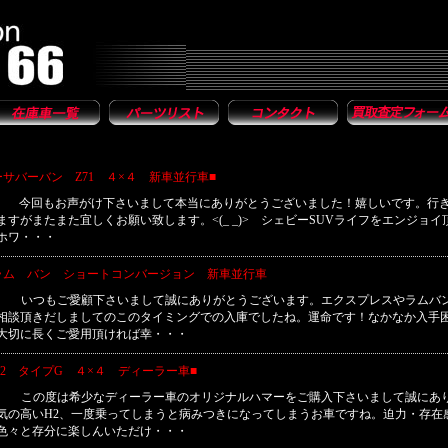
サバーバン Z71 ４×４ 新車並行車■
■ 今回もお声がけ下さいまして本当にありがとうございました！嬉しいです。行
すがまたまた宜しくお願い致します。<(_ _)> シェビーSUVライフをエンジョイ
ホワ・・・
ラム バン ショートコンバージョン 新車並行車
■ いつもご愛顧下さいまして誠にありがとうございます。エクスプレスやラムバ
相談頂きだしましてのこのタイミングでの入庫でしたね。運命です！なかなか入手
大切に長くご愛用頂ければ幸・・・
H2 タイプG ４×４ ディーラー車■
■ この度は希少なディーラー車のオリジナルハマーをご購入下さいまして誠にあ
気の高いH2、一度乗ってしまうと病みつきになってしまうお車ですね。迫力・存在
色々と存分に楽しんいただけ・・・