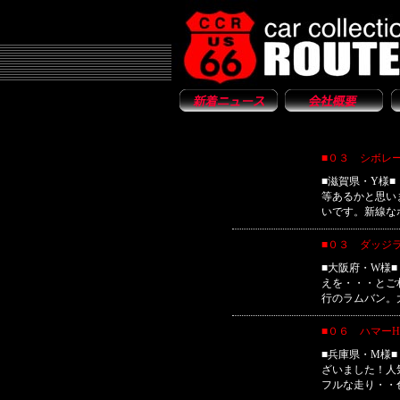
■０３ シボレー
■滋賀県・Y様
等あるかと思いま
いです。新線な
■０３ ダッジ
■大阪府・W様
えを・・・とご
行のラムバン。
■０６ ハマー
■兵庫県・M様
ざいました！人
フルな走り・・