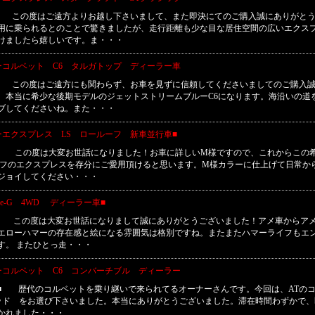
■ この度はご遠方よりお越し下さいまして、また即決にてのご購入誠にありがと
用に乗られるとのことで驚きましたが、走行距離も少な目な居住空間の広いエクス
けましたら嬉しいです。ま・・・
ーコルベット C6 タルガトップ ディーラー車
■ この度はご遠方にも関わらず、お車を見ずに信頼してくださいましてのご購入
。本当に希少な後期モデルのジェットストリームブルーC6になります。海沿いの道を
ブしてくださいね。また・・・
ーエクスプレス LS ロールーフ 新車並行車■
■ この度は大変お世話になりました！お車に詳しいM様ですので、これからこの
ーフのエクスプレスを存分にご愛用頂けると思います。M様カラーに仕上げて日常か
ジョイしてください・・・
pe-G 4WD ディーラー車■
■ この度は大変お世話になりまして誠にありがとうございました！アメ車からア
エローハマーの存在感と絵になる雰囲気は格別ですね。またまたハマーライフもエ
す。 またひとっ走・・・
ーコルベット C6 コンバーチブル ディーラー
様■ 歴代のコルベットを乗り継いで来られてるオーナーさんです。今回は、ATの
ッド をお選び下さいました。本当にありがとうございました。滞在時間わずかで、
かれました・・・